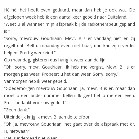
Hè hè, het heeft even geduurd, maar dan heb je ook wat. De
afgelopen week heb ik een aantal keer gebeld naar Duitsland.
“Weet u al wanneer mijn afspraak bij de radiotherapeut gepland
is?”
“Sorry, mevrouw Goudriaan. Mevr. B.is er vandaag niet en zij
regelt dat. Belt u maandag even met haar, dan kan zij u verder
helpen. Prettig weekeind.”
Op maandag, gisteren dus hang ik weer aan de lijn.
“Oh, sorry, mevr. Goudriaan. Ik heb me vergist. Mevr. B. is er
morgen pas weer. Probeert u het dan weer. Sorry, sorry.”
Vanmorgen heb ik weer gebeld.
“Goedemorgen mevrouw Goudriaan. Ja, mevr. B is er, maar dan
moet u een ander nummer bellen. Ik geef het u meteen even.
En….. bedankt voor uw geduld.”
“Geen dank.”
Uiteindelijk krijg ik mevr. B. aan de telefoon.
“Oh ja, mevrouw Goudriaan, het gaat over de afspraak met dr.
H, nietwaar?”
Dat is inderdaad niet waar.