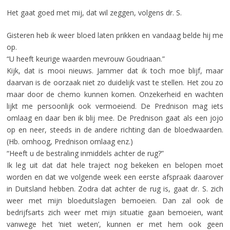
Het gaat goed met mij, dat wil zeggen, volgens dr. S.
Gisteren heb ik weer bloed laten prikken en vandaag belde hij me
op.
“U heeft keurige waarden mevrouw Goudriaan.”
Kijk, dat is mooi nieuws. Jammer dat ik toch moe blijf, maar
daarvan is de oorzaak niet zo duidelijk vast te stellen. Het zou zo
maar door de chemo kunnen komen. Onzekerheid en wachten
lijkt me persoonlijk ook vermoeiend. De Prednison mag iets
omlaag en daar ben ik blij mee. De Prednison gaat als een jojo
op en neer, steeds in de andere richting dan de bloedwaarden.
(Hb. omhoog, Prednison omlaag enz.)
“Heeft u de bestraling inmiddels achter de rug?”
Ik leg uit dat dat hele traject nog bekeken en belopen moet
worden en dat we volgende week een eerste afspraak daarover
in Duitsland hebben. Zodra dat achter de rug is, gaat dr. S. zich
weer met mijn bloeduitslagen bemoeien. Dan zal ook de
bedrijfsarts zich weer met mijn situatie gaan bemoeien, want
vanwege het ‘niet weten’, kunnen er met hem ook geen