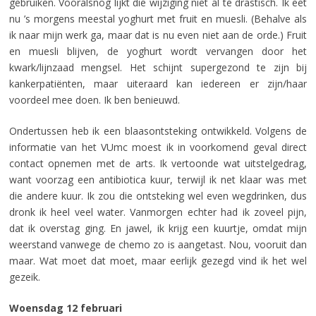
gebruiken. Vooralsnog lijkt die wijziging niet al te drastisch. Ik eet
nu ’s morgens meestal yoghurt met fruit en muesli. (Behalve als
ik naar mijn werk ga, maar dat is nu even niet aan de orde.) Fruit
en muesli blijven, de yoghurt wordt vervangen door het
kwark/lijnzaad mengsel. Het schijnt supergezond te zijn bij
kankerpatiënten, maar uiteraard kan iedereen er zijn/haar
voordeel mee doen. Ik ben benieuwd.
Ondertussen heb ik een blaasontsteking ontwikkeld. Volgens de
informatie van het VUmc moest ik in voorkomend geval direct
contact opnemen met de arts. Ik vertoonde wat uitstelgedrag,
want voorzag een antibiotica kuur, terwijl ik net klaar was met
die andere kuur. Ik zou die ontsteking wel even wegdrinken, dus
dronk ik heel veel water. Vanmorgen echter had ik zoveel pijn,
dat ik overstag ging. En jawel, ik krijg een kuurtje, omdat mijn
weerstand vanwege de chemo zo is aangetast. Nou, vooruit dan
maar. Wat moet dat moet, maar eerlijk gezegd vind ik het wel
gezeik.
Woensdag 12 februari