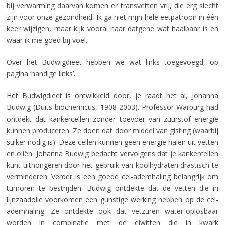
bij verwarming daarvan komen er transvetten vrij, die erg slecht
zijn voor onze gezondheid. Ik ga niet mijn hele eetpatroon in één
keer wijzigen, maar kijk vooral naar datgene wat haalbaar is en
waar ik me goed bij voel.
Over het Budwigdieet hebben we wat links toegevoegd, op
pagina ‘handige links’.
Het Budwigdieet is ontwikkeld door, je raadt het al, Johanna
Budwig (Duits biochemicus, 1908-2003). Professor Warburg had
ontdekt dat kankercellen zonder toevoer van zuurstof energie
kunnen produceren. Ze doen dat door middel van gisting (waarbij
suiker nodig is). Deze cellen kunnen geen energie halen uit vetten
en oliën. Johanna Budwig bedacht vervolgens dat je kankercellen
kunt uithongeren door het gebruik van koolhydraten drastisch te
verminderen. Verder is een goede cel-ademhaling belangrijk om
tumoren te bestrijden. Budwig ontdekte dat de vetten die in
lijnzaadolie voorkomen een gunstige werking hebben op de cel-
ademhaling. Ze ontdekte ook dat vetzuren water-oplosbaar
worden in combinatie met de eiwitten die in kwark