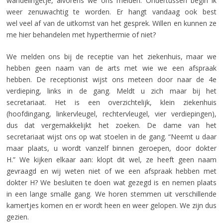
wandelingetje, alvorens we ons melden. Ondertussen begin ik
weer zenuwachtig te worden. Er hangt vandaag ook best
wel veel af van de uitkomst van het gesprek. Willen en kunnen ze
me hier behandelen met hyperthermie of niet?
We melden ons bij de receptie van het ziekenhuis, maar we
hebben geen naam van de arts met wie we een afspraak
hebben. De receptionist wijst ons meteen door naar de 4e
verdieping, links in de gang. Meldt u zich maar bij het
secretariaat. Het is een overzichtelijk, klein ziekenhuis
(hoofdingang, linkervleugel, rechtervleugel, vier verdiepingen),
dus dat vergemakkelijkt het zoeken. De dame van het
secretariaat wijst ons op wat stoelen in de gang. “Neemt u daar
maar plaats, u wordt vanzelf binnen geroepen, door dokter
H.” We kijken elkaar aan: klopt dit wel, ze heeft geen naam
gevraagd en wij weten niet of we een afspraak hebben met
dokter H? We besluiten te doen wat gezegd is en nemen plaats
in een lange smalle gang. We horen stemmen uit verschillende
kamertjes komen en er wordt heen en weer gelopen. We zijn dus
gezien.