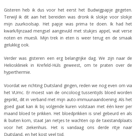
Gisteren heb ik dus voor het eerst het Budwigpapje gegeten.
Terwijl ik dit aan het bereiden was dronk ik slokje voor slokje
mijn zuurkoolsap. Het papje was prima te doen. Ik had het
kwark/lijnzaad mengsel aangevuld met stukjes appel, wat verse
noten en muesli. Mijn trek in eten is weer terug en de smaak
gelukkig ook.
Verder was gisteren een erg belangrijke dag. We zijn naar de
Helioskliniek in Krefeld-Hüls geweest, om te praten over de
hyperthermie.
Voordat we richting Duitsland gingen, reden we nog even om via
het VUmc. Er moest van de oncoloog tussentijds bloed worden
geprikt, dit in verband met mijn auto-immuunaandoening. Als het
goed gaat kan ik bij volgende kuren volstaan met één keer per
maand bloed te prikken. Het bloedprikken is snel gebeurd en als
ik buiten kom, staat Jan netjes te wachten op de taxistandplaats
voor het ziekenhuis. Het is vandaag ons derde ritje naar
Duitsland, en het kost veel tijd.