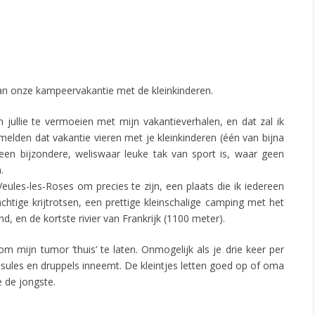
an onze kampeervakantie met de kleinkinderen.
 jullie te vermoeien met mijn vakantieverhalen, en dat zal ik
rmelden dat vakantie vieren met je kleinkinderen (één van bijna
een bijzondere, weliswaar leuke tak van sport is, waar geen
.
Veules-les-Roses om precies te zijn, een plaats die ik iedereen
htige krijtrotsen, een prettige kleinschalige camping met het
d, en de kortste rivier van Frankrijk (1100 meter).
om mijn tumor ’thuis’ te laten. Onmogelijk als je drie keer per
psules en druppels inneemt. De kleintjes letten goed op of oma
 de jongste.