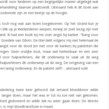
wordt voor kinderen op een begrijpelijke manier uitgelegd wat
handeling daarvan plaatsvindt. Uiteraard heb ik dit boek aan
 zodoende zijn ze een beetje op de hoogte.
k toch nog wat aan lezen toegekomen. Op het strand kun je
 blik op je kleinkinderen werpen, terwijl ze zoet bezig zijn met
nd. Ik had een boek bij me over angst bij kanker. “Bang voor
r Goedele van Edom. De titel dekt volgens mij niet helemaal de
angst voor de dood (en niet voor de kanker) bij patiënten die
egen. Geen vrolijke kost, maar wel herkenbaar en een zeer
 voor hulpverleners, die dit onderwerp te vaak uit de weg
n hulpverleners dit onderwerp uit de weg. De omgeving van een
een lastig onderwerp. En de patiënt zelf?… uiteraard ook!
ndenkring twee keer gehoord dat iemand bloeddonor wilde
l langer doen, maar het was er tot nu toe niet van gekomen.
bloed gedoneerd en wilde dat nu weer gaan doen. De directe
, is mijn bloedtransfusie in maart.