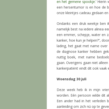
en het gemene spookje.’
Hierin 
een hersentumor is en hoe de be
onze kleintjes cadeau gedaan en
Ondanks een druk weekje ben i
namelijk best na iedere alinea een
een emmer, schepje, water en za
kanker, hoe kun je helpen?”, doo
lading, het gaat met name over 
de diagnose kanker hebben gekr
nuttig boek, met name bedoeld
gaan. Overigens gaan niet allee
kankerpatiënt vindt dit ook vaak 
Woensdag 30 juli
Deze week heb ik in mijn vrie
worden. Eén persoon wilde dit a
Een ander had in het verleden 
aanleiding om zich nú op te geven