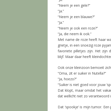
“Neem je een gele?”
“Ja.”
“Neem je een blauwe?”
“Ja.”
“Neem je ook een roze?”
“Ja, die neem ik ook.”
Met name de roze heeft haar warm
grietje, in een snoezig roze pyja
favoriete pilletjes zijn. Het zijn
blijf. Maar daar heeft kleindocht
Ook onze kleinzoon bemoeit zich
“Oma, zit er suiker in Nutella?”
“Ja, hoezo?”
“Suiker is niet goed voor jouw ‘sp
Dat klopt, maar omdat het vakan
dat wellicht niet zo verantwoord i
Dat ‘spookje’ is mijn tumor. Een