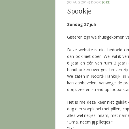
(03 AUG 2014)
DOOR
JOKE
Spookje
Zondag 27 juli
Gisteren zijn we thuisgekomen v
Deze website is niet bedoeld om
dan ook niet doen. Wel wil ik ve
6 jaar en één van ruim 3 jaar) 
handboeken over geschreven zijn
We zaten in Noord-Frankrijk, in 
kan aanbevelen, vanwege de prac
dorp, zee en strand op loopafstan
Het is me deze keer niet gelukt 
dag een soeplepel met pillen, ca
alles wel netjes innam, met name
“Oma, neem jij pilletjes?”
“Ja.”