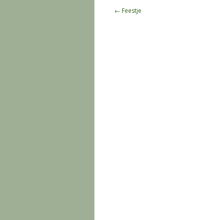
Berichtnavigatie
←
Feestje