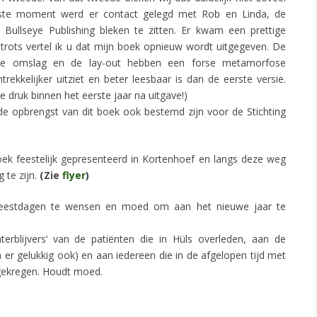
iste moment werd er contact gelegd met Rob en Linda, de
 Bullseye Publishing bleken te zitten. Er kwam een prettige
rots vertel ik u dat mijn boek opnieuw wordt uitgegeven. De
r de omslag en de lay-out hebben een forse metamorfose
ekkelijker uitziet en beter leesbaar is dan de eerste versie.
 druk binnen het eerste jaar na uitgave!)
l de opbrengst van dit boek ook bestemd zijn voor de Stichting
ek feestelijk gepresenteerd in Kortenhoef en langs deze weg
 te zijn.
(Zie
flyer
)
feestdagen te wensen en moed om aan het nieuwe jaar te
rblijvers’ van de patiënten die in Hüls overleden, aan de
n er gelukkig ook) en aan iedereen die in de afgelopen tijd met
 gekregen. Houdt moed.