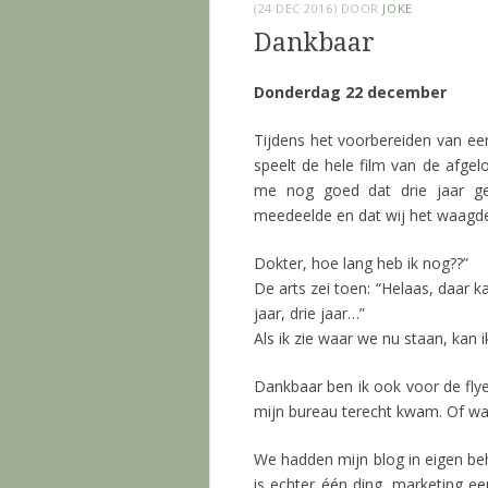
(24 DEC 2016)
DOOR
JOKE
Dankbaar
Donderdag 22 december
Tijdens het voorbereiden van ee
speelt de hele film van de afgelo
me nog goed dat drie jaar ge
meedeelde en dat wij het waagd
Dokter, hoe lang heb ik nog??”
De arts zei toen: “Helaas, daar
jaar, drie jaar…”
Als ik zie waar we nu staan, kan i
Dankbaar ben ik ook voor de flye
mijn bureau terecht kwam. Of wa
We hadden mijn blog in eigen be
is echter één ding, marketing ee