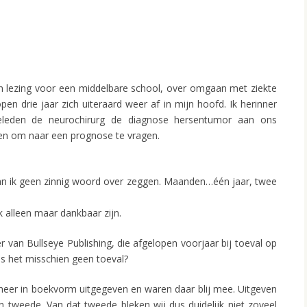
n lezing voor een middelbare school, over omgaan met ziekte
pen drie jaar zich uiteraard weer af in mijn hoofd. Ik herinner
leden de neurochirurg de diagnose hersentumor aan ons
en om naar een prognose te vragen.
 kan ik geen zinnig woord over zeggen. Maanden…één jaar, twee
k alleen maar dankbaar zijn.
r van Bullseye Publishing, die afgelopen voorjaar bij toeval op
s het misschien geen toeval?
heer in boekvorm uitgegeven en waren daar blij mee. Uitgeven
n tweede. Van dat tweede bleken wij dus duidelijk niet zoveel