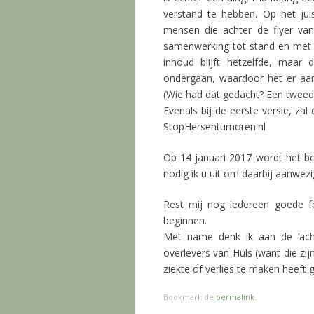
verstand te hebben. Op het ju
mensen die achter de flyer van
samenwerking tot stand en met t
inhoud blijft hetzelfde, maa
ondergaan, waardoor het er aantr
(Wie had dat gedacht? Een tweede
Evenals bij de eerste versie, za
StopHersentumoren.nl
Op 14 januari 2017 wordt het bo
nodig ik u uit om daarbij aanwezig
Rest mij nog iedereen goede 
beginnen.
Met name denk ik aan de ‘achte
overlevers van Hüls (want die zij
ziekte of verlies te maken heeft
Bookmark de
permalink
.