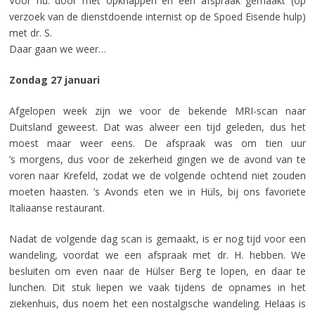
Voor nu: door met opknappen en een afspraak gemaakt (op
verzoek van de dienstdoende internist op de Spoed Eisende hulp)
met dr. S.
Daar gaan we weer…
Zondag 27 januari
Afgelopen week zijn we voor de bekende MRI-scan naar
Duitsland geweest. Dat was alweer een tijd geleden, dus het
moest maar weer eens. De afspraak was om tien uur
’s morgens, dus voor de zekerheid gingen we de avond van te
voren naar Krefeld, zodat we de volgende ochtend niet zouden
moeten haasten. ’s Avonds eten we in Hüls, bij ons favoriete
Italiaanse restaurant.
Nadat de volgende dag scan is gemaakt, is er nog tijd voor een
wandeling, voordat we een afspraak met dr. H. hebben. We
besluiten om even naar de Hülser Berg te lopen, en daar te
lunchen. Dit stuk liepen we vaak tijdens de opnames in het
ziekenhuis, dus noem het een nostalgische wandeling. Helaas is