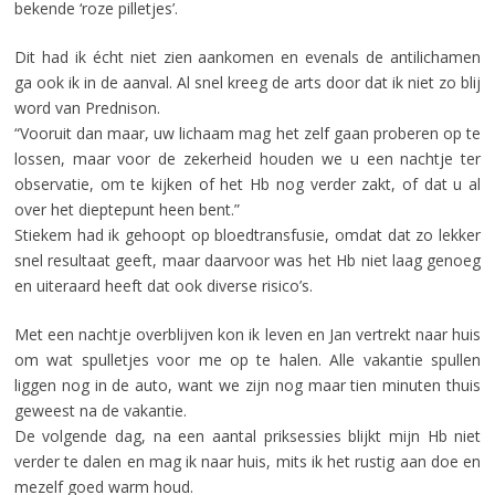
bekende ‘roze pilletjes’.
Dit had ik écht niet zien aankomen en evenals de antilichamen
ga ook ik in de aanval. Al snel kreeg de arts door dat ik niet zo blij
word van Prednison.
“Vooruit dan maar, uw lichaam mag het zelf gaan proberen op te
lossen, maar voor de zekerheid houden we u een nachtje ter
observatie, om te kijken of het Hb nog verder zakt, of dat u al
over het dieptepunt heen bent.”
Stiekem had ik gehoopt op bloedtransfusie, omdat dat zo lekker
snel resultaat geeft, maar daarvoor was het Hb niet laag genoeg
en uiteraard heeft dat ook diverse risico’s.
Met een nachtje overblijven kon ik leven en Jan vertrekt naar huis
om wat spulletjes voor me op te halen. Alle vakantie spullen
liggen nog in de auto, want we zijn nog maar tien minuten thuis
geweest na de vakantie.
De volgende dag, na een aantal priksessies blijkt mijn Hb niet
verder te dalen en mag ik naar huis, mits ik het rustig aan doe en
mezelf goed warm houd.