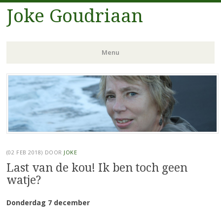
Joke Goudriaan
Menu
Spring
naar
inhoud
(02 FEB 2018)
DOOR
JOKE
Last van de kou! Ik ben toch geen
watje?
Donderdag 7 december