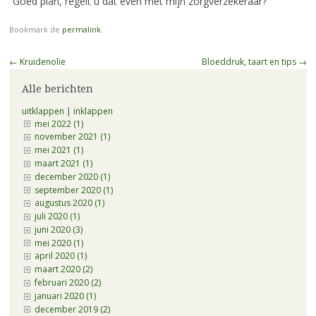
“Goed plan, regelt u dat even met mijn zorgverzekeraar?”
Bookmark de
permalink
.
Berichtnavigatie
←
Kruidenolie
Bloeddruk, taart en tips
→
Alle berichten
uitklappen
|
inklappen
mei 2022 (1)
november 2021 (1)
mei 2021 (1)
maart 2021 (1)
december 2020 (1)
september 2020 (1)
augustus 2020 (1)
juli 2020 (1)
juni 2020 (3)
mei 2020 (1)
april 2020 (1)
maart 2020 (2)
februari 2020 (2)
januari 2020 (1)
december 2019 (2)