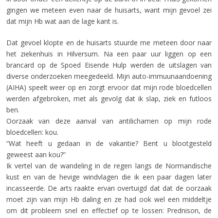
gingen we meteen even naar de huisarts, want mijn gevoel zei
dat mijn Hb wat aan de lage kant is.
Dat gevoel klopte en de huisarts stuurde me meteen door naar
het ziekenhuis in Hilversum. Na een paar uur liggen op een
brancard op de Spoed Eisende Hulp werden de uitslagen van
diverse onderzoeken meegedeeld. Mijn auto-immuunaandoening
(AIHA) speelt weer op en zorgt ervoor dat mijn rode bloedcellen
werden afgebroken, met als gevolg dat ik slap, ziek en futloos
ben.
Oorzaak van deze aanval van antilichamen op mijn rode
bloedcellen: kou.
“Wat heeft u gedaan in de vakantie? Bent u blootgesteld
geweest aan kou?”
Ik vertel van de wandeling in de regen langs de Normandische
kust en van de hevige windvlagen die ik een paar dagen later
incasseerde. De arts raakte ervan overtuigd dat dat de oorzaak
moet zijn van mijn Hb daling en ze had ook wel een middeltje
om dit probleem snel en effectief op te lossen: Prednison, de