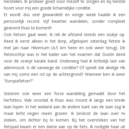
herstellen. Ik probeer goed voor mezelf te zorgen en bij herstel
hoort voor mij een goede lichamelijke conditie.
Er wordt dus veel gewandeld en vorige week haalde ik een
persoonlijk record. Vijf kwartier wandelen, zonder compleet
gevloerd thuis te komen!!!
Ook fietsen gaat weer. Ik rek de afstand steeds een stukje op.
Reed ik eerst alleen in het dorp, afgelopen zaterdag fietste ik
met Jan naar Hilversum (4,5 km heen en ook weer terug). Dit
fietstochtje was in het kader van het examen dat Dustin deed
voor de oranje karate band. Onderweg had ik lichtelijk last van
ademnood. Is dit vanwege de conditie? Of speelt dat akelige Hb
van mij soms een rol op de achtergrond? Wanneer ben ik weer
“Europafietser?”
Gisteren ook weer een forse wandeling gemaakt door het
herfstbos. Vlak voordat ik thuis was moest ik langs een brede
laan lopen. In het weiland aan de andere kant van de laan zag ik
maar liefst negen reeën grazen. Ik besloot de laan over te
steken, om dichter bij te komen. Bij het oversteken van het
fietspad kwam er een dame aan op de fiets. Ik nodigde haar uit