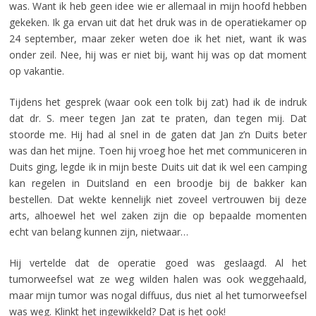
was. Want ik heb geen idee wie er allemaal in mijn hoofd hebben
gekeken. Ik ga ervan uit dat het druk was in de operatiekamer op
24 september, maar zeker weten doe ik het niet, want ik was
onder zeil. Nee, hij was er niet bij, want hij was op dat moment
op vakantie.
Tijdens het gesprek (waar ook een tolk bij zat) had ik de indruk
dat dr. S. meer tegen Jan zat te praten, dan tegen mij. Dat
stoorde me. Hij had al snel in de gaten dat Jan z’n Duits beter
was dan het mijne. Toen hij vroeg hoe het met communiceren in
Duits ging, legde ik in mijn beste Duits uit dat ik wel een camping
kan regelen in Duitsland en een broodje bij de bakker kan
bestellen. Dat wekte kennelijk niet zoveel vertrouwen bij deze
arts, alhoewel het wel zaken zijn die op bepaalde momenten
echt van belang kunnen zijn, nietwaar…
Hij vertelde dat de operatie goed was geslaagd. Al het
tumorweefsel wat ze weg wilden halen was ook weggehaald,
maar mijn tumor was nogal diffuus, dus niet al het tumorweefsel
was weg. Klinkt het ingewikkeld? Dat is het ook!