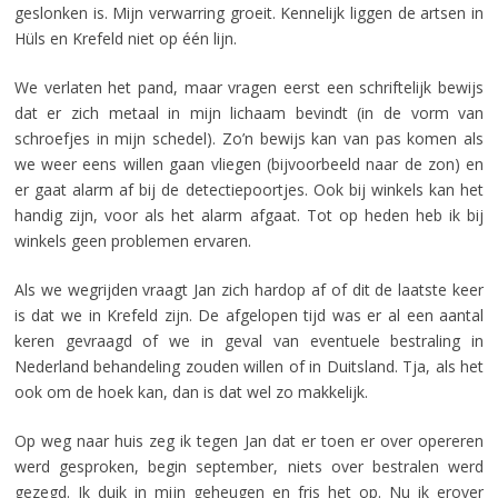
geslonken is. Mijn verwarring groeit. Kennelijk liggen de artsen in
Hüls en Krefeld niet op één lijn.
We verlaten het pand, maar vragen eerst een schriftelijk bewijs
dat er zich metaal in mijn lichaam bevindt (in de vorm van
schroefjes in mijn schedel). Zo’n bewijs kan van pas komen als
we weer eens willen gaan vliegen (bijvoorbeeld naar de zon) en
er gaat alarm af bij de detectiepoortjes. Ook bij winkels kan het
handig zijn, voor als het alarm afgaat. Tot op heden heb ik bij
winkels geen problemen ervaren.
Als we wegrijden vraagt Jan zich hardop af of dit de laatste keer
is dat we in Krefeld zijn. De afgelopen tijd was er al een aantal
keren gevraagd of we in geval van eventuele bestraling in
Nederland behandeling zouden willen of in Duitsland. Tja, als het
ook om de hoek kan, dan is dat wel zo makkelijk.
Op weg naar huis zeg ik tegen Jan dat er toen er over opereren
werd gesproken, begin september, niets over bestralen werd
gezegd. Ik duik in mijn geheugen en fris het op. Nu ik erover