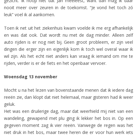
gezicht. Ik hoop niet dat Jan meeleest, want dan mag ik daar
nooit meer over zeuren in de toekomst. “Je vond het toch zó
leuk” voel ik al aankomen.
Toen ik net uit het ziekenhuis kwam voelde ik me erg afhankelijk
en was dat ook. Dat wordt nu met de dag minder. Alleen zelf
auto rijden is er nog niet bij. Geen groot probleem, er zijn veel
dingen die erger zijn en eigenlijk kom ik toch wel overal waar ik
wil zijn. Als het echt niet anders kan vraag ik iemand om me te
rijden, verder is er de fiets en het openbaar vervoer.
Woensdag 13 november
Mocht u na het lezen van bovenstaande menen dat ik iedere dag
reeën zie, dan klopt dat niet helemaal, maar gisteren had ik weer
geluk.
Het was een druilerige dag, maar dat weerhield mij niet van een
wandeling, gewapend met plu ging ik lekker het bos in. Op een
gegeven moment zag ik vier reeën. Vanwege de regen was het
niet druk in het bos, maar twee heren die er voor hun werk iets