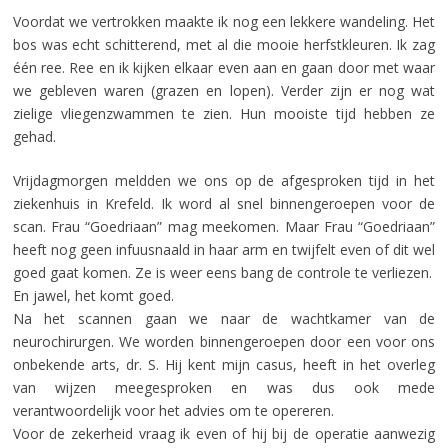
Voordat we vertrokken maakte ik nog een lekkere wandeling. Het
bos was echt schitterend, met al die mooie herfstkleuren. Ik zag
één ree. Ree en ik kijken elkaar even aan en gaan door met waar
we gebleven waren (grazen en lopen). Verder zijn er nog wat
zielige vliegenzwammen te zien. Hun mooiste tijd hebben ze
gehad.
Vrijdagmorgen meldden we ons op de afgesproken tijd in het
ziekenhuis in Krefeld. Ik word al snel binnengeroepen voor de
scan. Frau “Goedriaan” mag meekomen. Maar Frau “Goedriaan”
heeft nog geen infuusnaald in haar arm en twijfelt even of dit wel
goed gaat komen. Ze is weer eens bang de controle te verliezen.
En jawel, het komt goed.
Na het scannen gaan we naar de wachtkamer van de
neurochirurgen. We worden binnengeroepen door een voor ons
onbekende arts, dr. S. Hij kent mijn casus, heeft in het overleg
van wijzen meegesproken en was dus ook mede
verantwoordelijk voor het advies om te opereren.
Voor de zekerheid vraag ik even of hij bij de operatie aanwezig