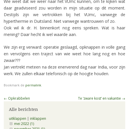
Wie weet dat we weer naar het VUmc kunnen, om te kijken wat
daar geadviseerd zou worden in mijn situatie op dit moment.
Destijds zijn we vertrokken bij het VUmc, vanwege de
hyperthermie in Duitsland. Niet vanwege wantrouwen of zo.
Ook wil ik dr. H. binnenkort nog eens spreken. Wat is haar
mening? Daar hecht ik wel waarde aan.
We zijn erg verward: operatie geslaagd, opknappen in volle gang
en vervolgens een traject van wie weet hoe lang nog en hoe
zwaar???
Jan vertrekt meteen na deze enerverend dag naar India, voor zijn
werk. We zullen elkaar telefonisch op de hoogte houden.
Bookmark de
permalink
.
Berichtnavigatie
←
Opkrabbelen
Te ‘zware kost’ en vakantie
→
Alle berichten
uitklappen
|
inklappen
mei 2022 (1)
november 2021 (1)