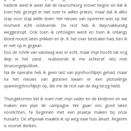
nadenk weet ik weer dat de neurochirurg erover begon en dat ik
toen heb gezegd er niet over te willen praten, maar dat ik alles
stap voor stap wilde doen. Het nieuws van opereren was op dat
moment echt voldoende. De rest heb ik diep/vakkundig
weggestopt. Ook toen ik ontslagen werd en toen ik onlangs
bloed moest laten prikken en dr. R. het over bestralen had, ben ik
er niet op in gegaan.
Dus de schrik van vandaag was er echt, maar mijn hoofd zat nog
diep in het zand… realiseerde ik me achteraf. Iets met
struisvogelpolitiek.
Na de operatie heb ik geen last van pijn/hoofdpijn gehad, maar
na het nieuws van gisteren kwam er een plotselinge
spanningshoofdpijn op, die me de rest van de dag bezig hield.
Thuisgekomen bel ik even met mijn vader en de kinderen en we
maken een plan de campagne. We gaan ons goed laten
voorlichten, te beginnen met een praatje maken bij onze
huisarts. De afspraak maakte ik op weg naar huis alvast. Regeren
is vooruit denken.