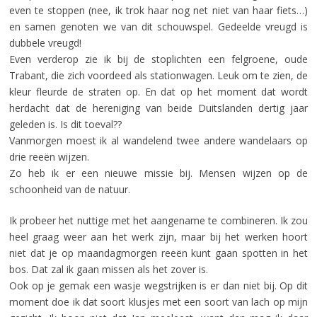
even te stoppen (nee, ik trok haar nog net niet van haar fiets…)
en samen genoten we van dit schouwspel. Gedeelde vreugd is
dubbele vreugd!
Even verderop zie ik bij de stoplichten een felgroene, oude
Trabant, die zich voordeed als stationwagen. Leuk om te zien, de
kleur fleurde de straten op. En dat op het moment dat wordt
herdacht dat de hereniging van beide Duitslanden dertig jaar
geleden is. Is dit toeval??
Vanmorgen moest ik al wandelend twee andere wandelaars op
drie reeën wijzen.
Zo heb ik er een nieuwe missie bij. Mensen wijzen op de
schoonheid van de natuur.
Ik probeer het nuttige met het aangename te combineren. Ik zou
heel graag weer aan het werk zijn, maar bij het werken hoort
niet dat je op maandagmorgen reeën kunt gaan spotten in het
bos. Dat zal ik gaan missen als het zover is.
Ook op je gemak een wasje wegstrijken is er dan niet bij. Op dit
moment doe ik dat soort klusjes met een soort van lach op mijn