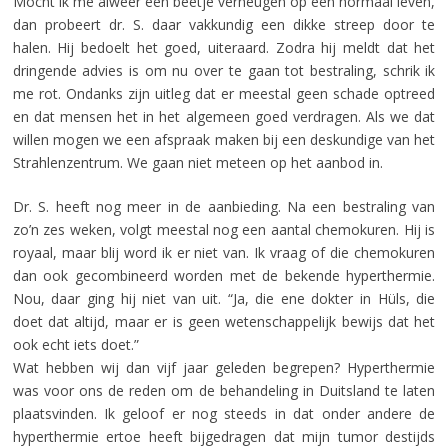
Mocht ik me alweer een beetje verheugen op een normaal leven,
dan probeert dr. S. daar vakkundig een dikke streep door te
halen. Hij bedoelt het goed, uiteraard. Zodra hij meldt dat het
dringende advies is om nu over te gaan tot bestraling, schrik ik
me rot. Ondanks zijn uitleg dat er meestal geen schade optreed
en dat mensen het in het algemeen goed verdragen. Als we dat
willen mogen we een afspraak maken bij een deskundige van het
Strahlenzentrum. We gaan niet meteen op het aanbod in.
Dr. S. heeft nog meer in de aanbieding. Na een bestraling van
zo’n zes weken, volgt meestal nog een aantal chemokuren. Hij is
royaal, maar blij word ik er niet van. Ik vraag of die chemokuren
dan ook gecombineerd worden met de bekende hyperthermie.
Nou, daar ging hij niet van uit. “Ja, die ene dokter in Hüls, die
doet dat altijd, maar er is geen wetenschappelijk bewijs dat het
ook echt iets doet.”
Wat hebben wij dan vijf jaar geleden begrepen? Hyperthermie
was voor ons de reden om de behandeling in Duitsland te laten
plaatsvinden. Ik geloof er nog steeds in dat onder andere de
hyperthermie ertoe heeft bijgedragen dat mijn tumor destijds