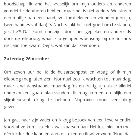
boodschap. Ik vind het vreselijk om mijn ouders en kinderen
verdriet te zien/horen hebben, maar het is niet anders. We sturen
een mailtje aan een handjevol familieleden en vrienden (nou ja,
twee handjes vol dan). ’s Nachts lukt het niet goed om te slapen,
gek hè?! Dat komt enerzijds door het gepieker en anderzijds
door de elleboog, waar ik afgelopen woensdag bij de huisarts
niet aan toe kwam. Oeps, wat kan dat zeer doen.
Zaterdag 26 oktober
Om zeven uur bel ik de huisartsenpost en vraag of ik mijn
elleboog mag laten zien. Normaal zou ik wachten tot maandag,
maar ik wil aanstaande maandag fris en fruitig zijn als er allerlei
onderzoeken gaan plaatsvinden. Ik mag komen en blijk een
slijmbeursontsteking te hebben. Naproxen moet verlichting
geven.
Jan gaat naar zijn vader en ik krijg bezoek van een lieve vriendin.
Voordat ze komt steek ik wat kaarsen aan. Het lukt niet om met
één lucifer drie kaarsen aan te steken en ik wil zeggen: “Nou, dat