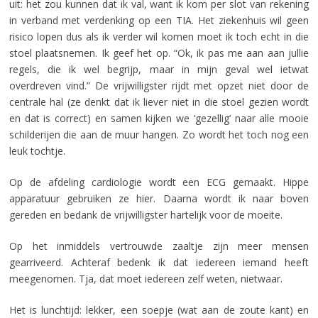
uit: het zou kunnen dat ik val, want ik kom per slot van rekening
in verband met verdenking op een TIA. Het ziekenhuis wil geen
risico lopen dus als ik verder wil komen moet ik toch echt in die
stoel plaatsnemen. Ik geef het op. “Ok, ik pas me aan aan jullie
regels, die ik wel begrijp, maar in mijn geval wel ietwat
overdreven vind.” De vrijwilligster rijdt met opzet niet door de
centrale hal (ze denkt dat ik liever niet in die stoel gezien wordt
en dat is correct) en samen kijken we ‘gezellig’ naar alle mooie
schilderijen die aan de muur hangen. Zo wordt het toch nog een
leuk tochtje.
Op de afdeling cardiologie wordt een ECG gemaakt. Hippe
apparatuur gebruiken ze hier. Daarna wordt ik naar boven
gereden en bedank de vrijwilligster hartelijk voor de moeite.
Op het inmiddels vertrouwde zaaltje zijn meer mensen
gearriveerd. Achteraf bedenk ik dat iedereen iemand heeft
meegenomen. Tja, dat moet iedereen zelf weten, nietwaar.
Het is lunchtijd: lekker, een soepje (wat aan de zoute kant) en