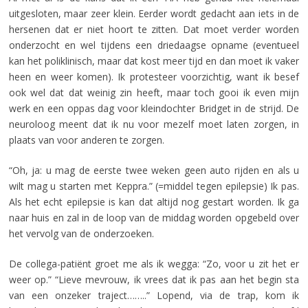
uitgesloten, maar zeer klein. Eerder wordt gedacht aan iets in de
hersenen dat er niet hoort te zitten. Dat moet verder worden
onderzocht en wel tijdens een driedaagse opname (eventueel
kan het poliklinisch, maar dat kost meer tijd en dan moet ik vaker
heen en weer komen). Ik protesteer voorzichtig, want ik besef
ook wel dat dat weinig zin heeft, maar toch gooi ik even mijn
werk en een oppas dag voor kleindochter Bridget in de strijd. De
neuroloog meent dat ik nu voor mezelf moet laten zorgen, in
plaats van voor anderen te zorgen.
“Oh, ja: u mag de eerste twee weken geen auto rijden en als u
wilt mag u starten met Keppra.” (=middel tegen epilepsie) Ik pas.
Als het echt epilepsie is kan dat altijd nog gestart worden.
Ik ga
naar huis en zal in de loop van de middag worden opgebeld over
het vervolg van de onderzoeken.
De collega-patiënt groet me als ik wegga: “Zo, voor u zit het er
weer op.” “Lieve mevrouw, ik vrees dat ik pas aan het begin sta
van een onzeker traject……..” Lopend, via de trap, kom ik