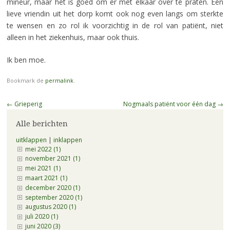
mineur, maar het is goed om er met elkaar over te praten. Een
lieve vriendin uit het dorp komt ook nog even langs om sterkte
te wensen en zo rol ik voorzichtig in de rol van patiënt, niet
alleen in het ziekenhuis, maar ook thuis.
Ik ben moe.
Bookmark de
permalink
.
Berichtnavigatie
←
Grieperig
Nogmaals patiënt voor één dag
→
Alle berichten
uitklappen
|
inklappen
mei 2022 (1)
november 2021 (1)
mei 2021 (1)
maart 2021 (1)
december 2020 (1)
september 2020 (1)
augustus 2020 (1)
juli 2020 (1)
juni 2020 (3)