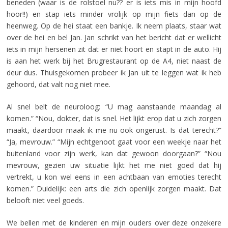
beneden (waar is de rolstoel nu?? er is iets mis in mijn hoofd
hoor!!) en stap iets minder vrolijk op mijn fiets dan op de
heenweg. Op de hei staat een bankje. Ik neem plaats, staar wat
over de hei en bel Jan. Jan schrikt van het bericht dat er wellicht
iets in mijn hersenen zit dat er niet hoort en stapt in de auto. Hij
is aan het werk bij het Brugrestaurant op de A4, niet naast de
deur dus. Thuisgekomen probeer ik Jan uit te leggen wat ik heb
gehoord, dat valt nog niet mee.
Al snel belt de neuroloog: “U mag aanstaande maandag al
komen.” “Nou, dokter, dat is snel. Het lijkt erop dat u zich zorgen
maakt, daardoor maak ik me nu ook ongerust. Is dat terecht?”
“Ja, mevrouw.” “Mijn echtgenoot gaat voor een weekje naar het
buitenland voor zijn werk, kan dat gewoon doorgaan?” “Nou
mevrouw, gezien uw situatie lijkt het me niet goed dat hij
vertrekt, u kon wel eens in een achtbaan van emoties terecht
komen.” Duidelijk: een arts die zich openlijk zorgen maakt. Dat
belooft niet veel goeds.
We bellen met de kinderen en mijn ouders over deze onzekere