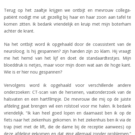
Terug op het zaaltje krijgen we ontbijt en mevrouw collega-
patiënt nodigt me uit gezellig bij haar en haar zoon aan tafel te
komen zitten. Ik bedank vriendelijk en kruip met mijn boterham
achter de krant.
Na het ontbijt word ik opgehaald door de coassistent van de
neuroloog. Is hij gespannen? zijn handen zijn zo klam. Hij vraagt
me het hemd van het lijf en doet de standaardtestjes. Mijn
bloeddruk is netjes, maar voor mijn doen wat aan de hoge kant.
Wie is er hier nou gespannen?
Vervolgens word ik opgehaald voor verschillende andere
onderzoeken: CT-scan van de hersenen, vaatonderzoek van de
halsvaten en een hartfilmpje. De mevrouw die mij op de juiste
afdeling gaat brengen wil een rolstoel voor me halen. Ik bedank
vriendelijk. “Ik kan heel goed lopen en daarnaast ben ik op de
fiets naar het ziekenhuis gekomen. In het ziekenhuis ben ik via de
trap (niet met de lift, die de dame bij de receptie aanwees) op
deze afdeling gekomen en dat ging allemaal zonder problemen.”