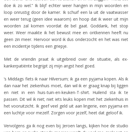
doe ik zo wel.” Ik blijf echter weer hangen in mijn woorden en
loop onrustig door de kamer. Ik schuif een la uit de vaatwasser
en weer terug (geen idee waarom) en hoop dat ik weer uit mijn
woorden zal komen voordat de bel gaat. Goddank, het stop
weer. Weer maakte ik het bewust mee en ontkennen heeft nu
geen zin meer. Hiervoor word ik dus onderzocht en het was niet
een incidentje tijdens een griepje.
Met de vriendin praat ik uitgebreid over de situatie, als ex-
kankerpatiënte begrijpt zij mijn angst heel goed.
’s Middags fiets ik naar Hilversum; ik ga een pyjama kopen. Als ik
dan naar het ziekenhuis moet, dan wil ik er graag knap bij liggen
en niet in een huis-tuin-en-keuken-T-shirt. Huilend sta ik te
passen. Dit wil ik niet; niet iets leuks kopen met het ziekenhuis in
het vooruitzicht. Ik geef veel geld uit aan lingerie, een pyjama en
een luchtje voor mezelf. Zorgen voor jezelf, heet dat geloof ik.
Vervolgens ga ik nog even bij Jeroen langs, kijken hoe de studio