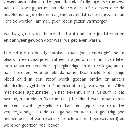
ziekenhuis in Blaricum te gaan. Ik trek m’n fleurige, warme vest
aan, dat ik vorig jaar in Granada scoorde en fiets lekker over de
hei. Het is nog donker en ik geniet ervan dat ik het langzaamaan
licht zie worden. Jammer, geen reeën gezien vanmorgen.
Vandaag ga ik voor de zekerheid wat onderzoekjes laten doen
en dan weer gewoon door waar we gebleven waren.
Ik meld me op de afgesproken plaats (poli neurologie), neem
plaats in een zaaltje en vul een vragenformulier in. Even later
loop ik samen met de verpleegkundige en een collega-patiënt
naar beneden, voor de bloedafname. Daar meld ik dat mijn
bloed altijd in een stoof wordt gedaan omdat er anders
bloedcellen agglutineren (samenklonteren), vanwege de AIHA
met koude agglutinatie. (In het ziekenhuis in Hilversum is dat
bekend, maar hier in Blaricum niet.) Het duurt even, maar dan is
er een stoof geregeld en kan er geprikt worden. De
verpleegkundige en de collega-patiënt wachten geduldig (we
hebben per slot van rekening de hele ochtend gereserveerd) en
we lopen gedrieën naar boven.