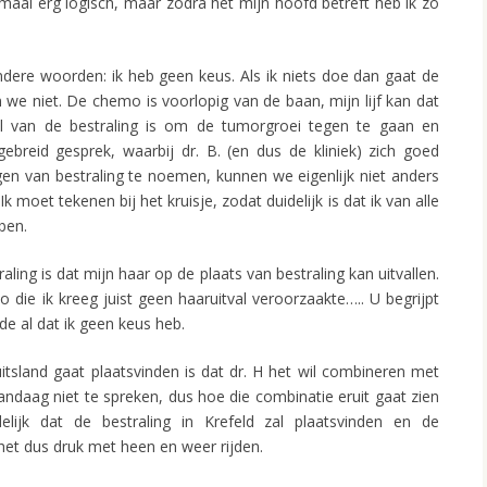
lemaal erg logisch, maar zodra het mijn hoofd betreft heb ik zo
ndere woorden: ik heb geen keus. Als ik niets doe dan gaat de
 we niet. De chemo is voorlopig van de baan, mijn lijf kan dat
el van de bestraling is om de tumorgroei tegen te gaan en
gebreid gesprek, waarbij dr. B. (en dus de kliniek) zich goed
gen van bestraling te noemen, kunnen we eigenlijk niet anders
k moet tekenen bij het kruisje, zodat duidelijk is dat ik van alle
ben.
ling is dat mijn haar op de plaats van bestraling kan uitvallen.
 die ik kreeg juist geen haaruitval veroorzaakte….. U begrijpt
dde al dat ik geen keus heb.
itsland gaat plaatsvinden is dat dr. H het wil combineren met
vandaag niet te spreken, dus hoe die combinatie eruit gaat zien
delijk dat de bestraling in Krefeld zal plaatsvinden en de
 het dus druk met heen en weer rijden.