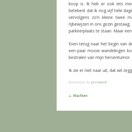
koop is. Ik heb er ook iets me
betekent dat ik nog vijf hele d
vervolgens zo’n kleine twee m
rijbewijzen in ons gezin gestaag
parkeerplaats te staan. Maar een
Even terug naar het begin van d
een paar mooie wandelingen kon
bestralen van mijn hersentumor.
Ik zie er niet naar uit, dat wil ze
Bookmark de
permalink
.
Berichtnavigatie
←
Wachten