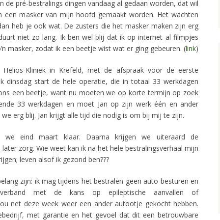
de pré-bestralings dingen vandaag al gedaan worden, dat wil
n een masker van mijn hoofd gemaakt worden. Het wachten
an heb je ook wat. De zusters die het masker maken zijn erg
urt niet zo lang. Ik ben wel blij dat ik op internet al filmpjes
n masker, zodat ik een beetje wist wat er ging gebeuren. (
link
)
Helios-Kliniek in Krefeld, met de afspraak voor de eerste
k dinsdag start de hele operatie, die in totaal 33 werkdagen
 ons een beetje, want nu moeten we op korte termijn op zoek
ende 33 werkdagen en moet Jan op zijn werk één en ander
e erg blij. Jan krijgt alle tijd die nodig is om bij mij te zijn.
n we eind maart klaar. Daarna krijgen we uiteraard de
 later zorg. Wie weet kan ik na het hele bestralingsverhaal mijn
rijgen; leven alsof ik gezond ben???
elang zijn: ik mag tijdens het bestralen geen auto besturen en
n verband met de kans op epileptische aanvallen of
 nou net deze week weer een ander autootje gekocht hebben.
bedrijf, met garantie en het gevoel dat dit een betrouwbare