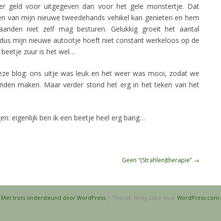
er geld voor uitgegeven dan voor het gele monstertje. Dat
agen van mijn nieuwe tweedehands vehikel kan genieten en hem
aanden niet zelf mag besturen. Gelukkig groeit het aantal
, dus mijn nieuwe autootje hoeft niet constant werkeloos op de
 beetje zuur is het wel…
eze blog: ons uitje was leuk en het weer was mooi, zodat we
den maken. Maar verder stond het erg in het teken van het
ggen: eigenlijk ben ik een beetje heel erg bang…
Geen “(Strahlen)therapie”
→
Met trots ondersteund door WordPress
|
Thema: Misty Lake door
WordPress.com
.