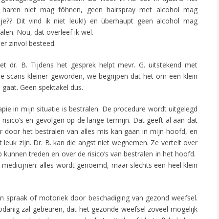
n haren niet mag föhnen, geen hairspray met alcohol mag
je?? Dit vind ik niet leuk!) en überhaupt geen alcohol mag
alen. Nou, dat overleef ik wel.
r zinvol besteed.
 dr. B. Tijdens het gesprek helpt mevr. G. uitstekend met
 de scans kleiner geworden, we begrijpen dat het om een klein
gaat. Geen spektakel dus.
e in mijn situatie is bestralen. De procedure wordt uitgelegd
 risico’s en gevolgen op de lange termijn. Dat geeft al aan dat
r door het bestralen van alles mis kan gaan in mijn hoofd, en
 leuk zijn. Dr. B. kan die angst niet wegnemen. Ze vertelt over
p kunnen treden en over de risico’s van bestralen in het hoofd.
van medicijnen: alles wordt genoemd, maar slechts een heel klein
n spraak of motoriek door beschadiging van gezond weefsel.
g zodanig zal gebeuren, dat het gezonde weefsel zoveel mogelijk