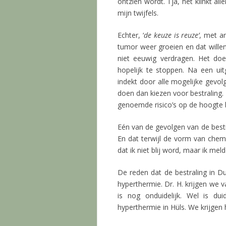
ontzien wordt. Tja, het klinkt al
mijn twijfels.
Echter, ‘
de keuze is reuze’
, met a
tumor weer groeien en dat willen
niet eeuwig verdragen. Het do
hopelijk te stoppen. Na een uit
indekt door alle mogelijke gevol
doen dan kiezen voor bestraling. I
genoemde risico’s op de hoogte 
Eén van de gevolgen van de bestra
En dat terwijl de vorm van chemo
dat ik niet blij word, maar ik mel
De reden dat de bestraling in Du
hyperthermie. Dr. H. krijgen we 
is nog onduidelijk. Wel is dui
hyperthermie in Hüls. We krijgen