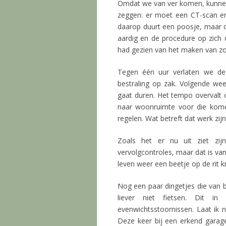
Omdat we van ver komen, kunnen 
zeggen: er moet een CT-scan e
daarop duurt een poosje, maar d
aardig en de procedure op zich du
had gezien van het maken van zo’
Tegen één uur verlaten we de 
bestraling op zak. Volgende wee
gaat duren. Het tempo overvalt
naar woonruimte voor die kom
regelen. Wat betreft dat werk zijn w
Zoals het er nu uit ziet zij
vervolgcontroles, maar dat is van
leven weer een beetje op de rit k
Nog een paar dingetjes die van b
liever niet fietsen. Dit i
evenwichtsstoornissen. Laat ik
Deze keer bij een erkend garage