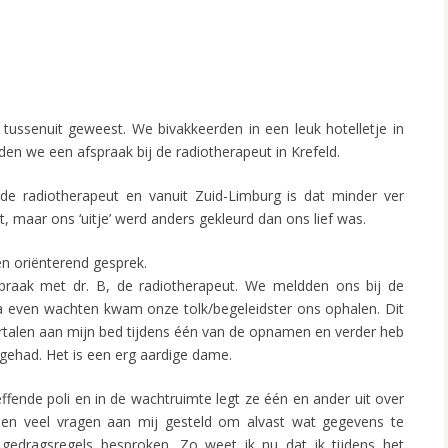
 tussenuit geweest. We bivakkeerden in een leuk hotelletje in
den we een afspraak bij de radiotherapeut in Krefeld.
de radiotherapeut en vanuit Zuid-Limburg is dat minder ver
st, maar ons ‘uitje’ werd anders gekleurd dan ons lief was.
n oriënterend gesprek.
raak met dr. B, de radiotherapeut. We meldden ons bij de
na even wachten kwam onze tolk/begeleidster ons ophalen. Dit
vertalen aan mijn bed tijdens één van de opnamen en verder heb
 gehad. Het is een erg aardige dame.
fende poli en in de wachtruimte legt ze één en ander uit over
rden veel vragen aan mij gesteld om alvast wat gegevens te
gedragsregels besproken. Zo weet ik nu dat ik tijdens het