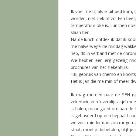
Ik voel me fit als ik uit bed kom,
worden, niet ziek of zo. Een bee
temperatuur oké is. Lunchen doe 
slaan ben.
Na de lunch ontdek ik dat ik koo
me halverwege de middag wakker
heb, dit in verband met de corona
We hebben een erg gezellig midd
brochures van het ziekenhuis.
“Bij gebruik van chemo en koort
Het is Jan die me min of meer dwi
Ik mag meteen naar de SEH (s
zekerheid een ‘overblijftasje’ m
is balen, maar goed om aan de 
is gebaseerd op een bepaald aant
we veel minder dan zou mogen. Al
staat, moet je bijbetalen, blijf je