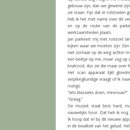
gebouw zijn, dan we gewend zijn.
zie staan. Fijn dat er rolstoelen 
heb ik het met name over de ver
en op de route van de parke
werkzaamheden plaats.
Jan parkeert mij met rolstoel 
kijken waar we moeten zijn. Eén
niet zomaar op de weg achter moe
een beetje op me, maar zag op di
knalrood, dus zie die maar over 
Het scan apparaat lijkt gloe
verpleegkundige vraagt of ik naar
rustigs.
“Iets klassieks doen, mevrouw?”
“Graag.”
De muziek staat best hard, ma
nauwelijks hoor. Dat heb ik nog
Ik hoop dat er bij dit nieuwe ap
in de kwaliteit van het geluid. He