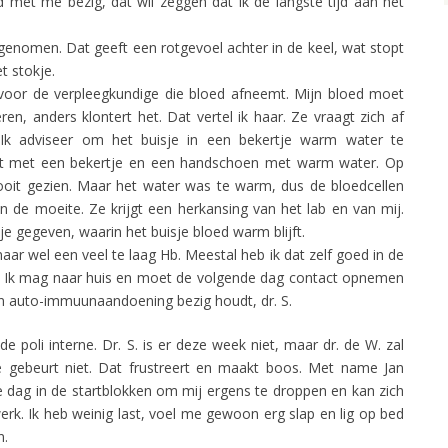
 met me bezig, dat wil zeggen dat ik de langste tijd aan het
genomen. Dat geeft een rotgevoel achter in de keel, wat stopt
t stokje.
oor de verpleegkundige die bloed afneemt. Mijn bloed moet
en, anders klontert het. Dat vertel ik haar. Ze vraagt zich af
. Ik adviseer om het buisje in een bekertje warm water te
est met een bekertje en een handschoen met warm water. Op
ooit gezien. Maar het water was te warm, dus de bloedcellen
de moeite. Ze krijgt een herkansing van het lab en van mij.
je gegeven, waarin het buisje bloed warm blijft.
maar wel een veel te laag Hb. Meestal heb ik dat zelf goed in de
t. Ik mag naar huis en moet de volgende dag contact opnemen
ijn auto-immuunaandoening bezig houdt, dr. S.
 poli interne. Dr. S. is er deze week niet, maar dr. de W. zal
te gebeurt niet. Dat frustreert en maakt boos. Met name Jan
ele dag in de startblokken om mij ergens te droppen en kan zich
erk. Ik heb weinig last, voel me gewoon erg slap en lig op bed
n.