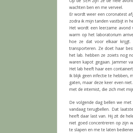
Op de SEH zijn ze de hele avond
wachten ben en me verveel.
Er wordt weer een coronatest af
zodra ik mijn tanden vastbijt in he
Het wordt een leerzame avond v
warm op het laboratorium arriver
hoe ze dat voor elkaar krijgt
transporteren. Ze doet haar b
het lab. hebben ze zoiets nog n
waren kapot gegaan. Jammer van 
Het lab heeft haar een containert
Ik blijk geen infectie te hebben, 
gaten, maar deze keer even nie
met de internist, die zich met m
De volgende dag bellen we met de
vandaag terugbellen. Dat laats
heeft daar last van. Hij zit de h
niet goed concentreren op zijn w
te slapen en me te laten bediene