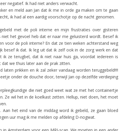
eer negatief. Ik had niet anders verwacht.
akker en meld aan Jan dat ik me in orde ga maken om te gaan
slecht, ik had al een aardig voorschotje op de nacht genomen.
eld met de poli interne en mijn frustraties over gisteren
s niet het gevoel heb dat er naar me geluisterd wordt. Besef ik
 ben voor de poli interne? En dat ze tien weken achterstand weg
 besef ik dat. Ik leg uit dat ik zelf ook in de zorg werk en dat
t ik ze terugbel, dat ik niet naar huis ga, voordat iedereen is
 dat we thuis later aan de prak zitten.
 laten prikken en ik zal zeker vandaag worden teruggebeld!!!!
beetje onder de douche door, terwijl Jan op dezelfde verdieping
 verpleegkundige die niet goed weet wat ze met het containertje
. Ze wil het in de koelkast zetten. Hellup, niet doen, het moet
ven.
d. Aan het eind van de middag word ik gebeld, ze gaan bloed
negen uur mag ik me melden op afdeling D-nogwat.
 in Amsterdam voor een MRI-scan. We moeten in een ander