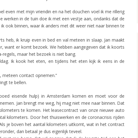
 bel even met mijn vriendin en na het douchen voel ik me rillerig
tje werken in de tuin doe ik met een vestje aan, ondanks dat de
ik ook binnen, waar ik anders met dit weer niet naar binnen te
rts heb, ik kruip even in bed en val meteen in slaap. Jan maakt
, want er komt bezoek. We hebben aangegeven dat ik koorts
-regels, maar het bezoek is niet bang.
ag. Ik kook het eten, en tijdens het eten kijk ik eens in de
s, meteen contact opnemen.”
ngt te bellen.
poed eisende hulp) in Amsterdam komen en moet voor de
eenemen. Jan brengt me weg, hij mag niet mee naar binnen. Dat
kilometers te komen. Het leasecontract van onze nieuwe auto
al kilometers. Door het thuiswerken en de coronacrisis rijden
s je boven het aantal kilometers uitkomt, wat in het contract
 eronder, dan betaal je dus eigenlijk teveel.