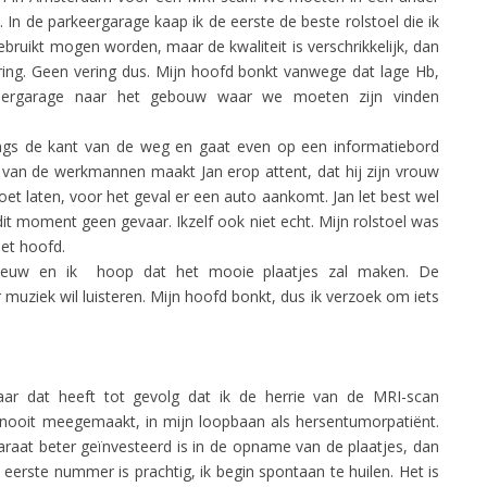
 In de parkeergarage kaap ik de eerste de beste rolstoel die ik
gebruikt mogen worden, maar de kwaliteit is verschrikkelijk, dan
ing. Geen vering dus. Mijn hoofd bonkt vanwege dat lage Hb,
ergarage naar het gebouw waar we moeten zijn vinden
langs de kant van de weg en gaat even op een informatiebord
 van de werkmannen maakt Jan erop attent, dat hij zijn vrouw
t laten, voor het geval er een auto aankomt. Jan let best wel
t moment geen gevaar. Ikzelf ook niet echt. Mijn rolstoel was
het hoofd.
dnieuw en ik hoop dat het mooie plaatjes zal maken. De
 muziek wil luisteren. Mijn hoofd bonkt, dus ik verzoek om iets
ar dat heeft tot gevolg dat ik de herrie van de MRI-scan
 nooit meegemaakt, in mijn loopbaan als hersentumorpatiënt.
paraat beter geïnvesteerd is in de opname van de plaatjes, dan
t eerste nummer is prachtig, ik begin spontaan te huilen. Het is