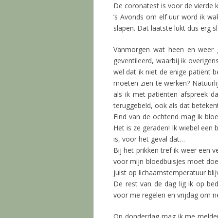
De coronatest is voor de vierde k
’s Avonds om elf uur word ik w
slapen. Dat laatste lukt dus erg 
Vanmorgen wat heen en weer geb
geventileerd, waarbij ik overigen
wel dat ik niet de enige patiënt
moeten zien te werken? Natuurlijk
als ik met patiënten afspreek da
teruggebeld, ook als dat betekent
Eind van de ochtend mag ik bloed
Het is ze geraden! Ik wiebel een 
is, voor het geval dat…
Bij het prikken tref ik weer een
voor mijn bloedbuisjes moet doen
juist op lichaamstemperatuur blij
De rest van de dag lig ik op be
voor me regelen en vrijdag om 
Op donderdag mag ik me melden