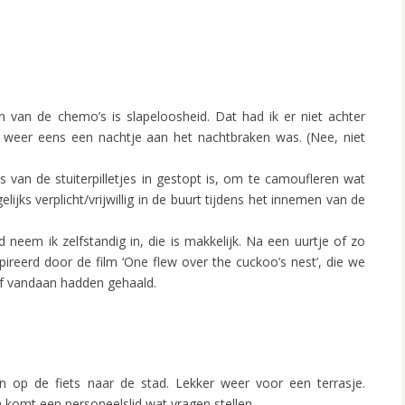
 van de chemo’s is slapeloosheid. Dat had ik er niet achter
k weer eens een nachtje aan het nachtbraken was. (Nee, niet
s van de stuiterpilletjes in gestopt is, om te camoufleren wat
gelijks verplicht/vrijwillig in de buurt tijdens het innemen van de
id neem ik zelfstandig in, die is makkelijk. Na een uurtje of zo
pireerd door de film ‘One flew over the cuckoo’s nest’, die we
f vandaan hadden gehaald.
en op de fiets naar de stad. Lekker weer voor een terrasje.
komt een personeelslid wat vragen stellen.