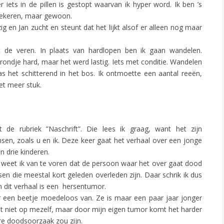
r iets in de pillen is gestopt waarvan ik hyper word. Ik ben ’s
piekeren, maar gewoon.
g en Jan zucht en steunt dat het lijkt alsof er alleen nog maar
de veren. In plaats van hardlopen ben ik gaan wandelen.
 rondje hard, maar het werd lastig. Iets met conditie. Wandelen
s het schitterend in het bos. Ik ontmoette een aantal reeën,
et meer stuk.
e rubriek ”Naschrift”. Die lees ik graag, want het zijn
sen, zoals u en ik. Deze keer gaat het verhaal over een jonge
 drie kinderen.
en, weet ik van te voren dat de persoon waar het over gaat dood
sen die meestal kort geleden overleden zijn. Daar schrik ik dus
 dit verhaal is een hersentumor.
r een beetje moedeloos van. Ze is maar een paar jaar jonger
 het niet op mezelf, maar door mijn eigen tumor komt het harder
e doodsoorzaak zou zijn.