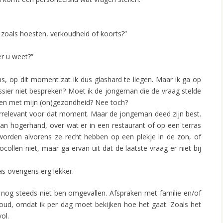
 zoals hoesten, verkoudheid of koorts?”
r u weet?”
ens, op dit moment zat ik dus glashard te liegen. Maar ik ga op
ssier niet bespreken? Moet ik de jongeman die de vraag stelde
 ben met mijn (on)gezondheid? Nee toch?
 irrelevant voor dat moment. Maar de jongeman deed zijn best.
 van hogerhand, over wat er in een restaurant of op een terras
orden alvorens ze recht hebben op een plekje in de zon, of
ocollen niet, maar ga ervan uit dat de laatste vraag er niet bij
s overigens erg lekker.
 ik nog steeds niet ben omgevallen. Afspraken met familie en/of
oud, omdat ik per dag moet bekijken hoe het gaat. Zoals het
ol.