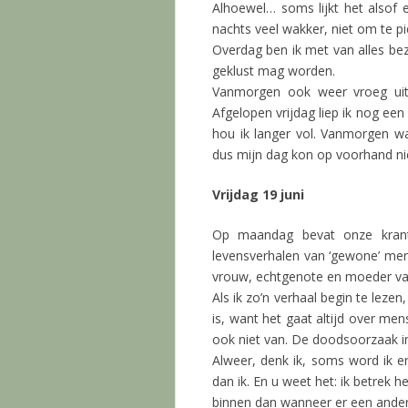
Alhoewel… soms lijkt het alsof e
nachts veel wakker, niet om te 
Overdag ben ik met van alles bezi
geklust mag worden.
Vanmorgen ook weer vroeg uit 
Afgelopen vrijdag liep ik nog een
hou ik langer vol. Vanmorgen wa
dus mijn dag kon op voorhand ni
Vrijdag 19 juni
Op maandag bevat onze krant d
levensverhalen van ‘gewone’ men
vrouw, echtgenote en moeder van
Als ik zo’n verhaal begin te lez
is, want het gaat altijd over men
ook niet van. De doodsoorzaak in
Alweer, denk ik, soms word ik e
dan ik. En u weet het: ik betrek
binnen dan wanneer er een ander