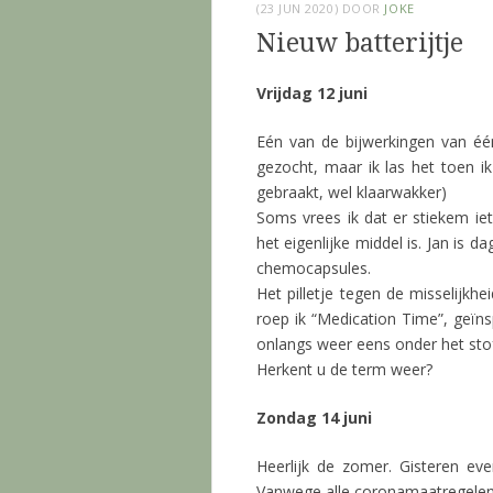
(23 JUN 2020)
DOOR
JOKE
Nieuw batterijtje
Vrijdag 12 juni
Eén van de bijwerkingen van één
gezocht, maar ik las het toen i
gebraakt, wel klaarwakker)
Soms vrees ik dat er stiekem iet
het eigenlijke middel is. Jan is da
chemocapsules.
Het pilletje tegen de misselijkhe
roep ik “Medication Time”, geïns
onlangs weer eens onder het sto
Herkent u de term weer?
Zondag 14 juni
Heerlijk de zomer. Gisteren ev
Vanwege alle coronamaatregelen 