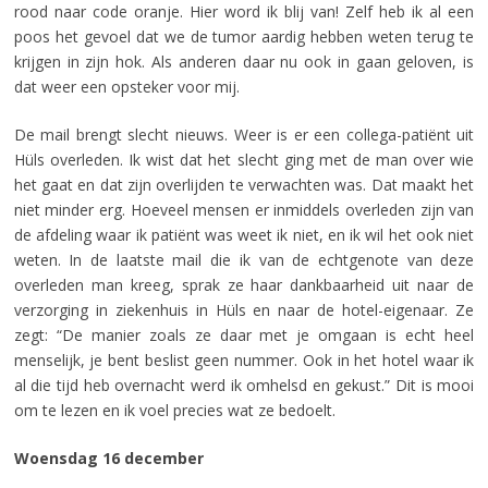
rood naar code oranje. Hier word ik blij van! Zelf heb ik al een
poos het gevoel dat we de tumor aardig hebben weten terug te
krijgen in zijn hok. Als anderen daar nu ook in gaan geloven, is
dat weer een opsteker voor mij.
De mail brengt slecht nieuws. Weer is er een collega-patiënt uit
Hüls overleden. Ik wist dat het slecht ging met de man over wie
het gaat en dat zijn overlijden te verwachten was. Dat maakt het
niet minder erg. Hoeveel mensen er inmiddels overleden zijn van
de afdeling waar ik patiënt was weet ik niet, en ik wil het ook niet
weten. In de laatste mail die ik van de echtgenote van deze
overleden man kreeg, sprak ze haar dankbaarheid uit naar de
verzorging in ziekenhuis in Hüls en naar de hotel-eigenaar. Ze
zegt: “De manier zoals ze daar met je omgaan is echt heel
menselijk, je bent beslist geen nummer. Ook in het hotel waar ik
al die tijd heb overnacht werd ik omhelsd en gekust.” Dit is mooi
om te lezen en ik voel precies wat ze bedoelt.
Woensdag 16 december