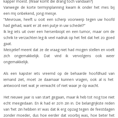
kapper moest. (Waar komt die drang toch vandaan?)
Vanwege de korte termijnplanning kwam ik onder het mes bij
een mij onbekend, jong meisje.
“Mevrouw, heeft u ooit een scherp voorwerp tegen uw hoofd
had gehad, want er zit een putje in uw schedel?”
Ik leg iets uit over een hersenbiopt en een tumor, maar om de
schrik te verzachten leg ik veel nadruk op het feit dat het zo goed
gaat.
Meisjelief meent dat ze de vraag niet had mogen stellen en voelt
zich ongemakkelijk. Dat vind ik vervolgens ook weer
ongemakkelijk.
Als een kapster iets vreemd op de behaarde hoofdhuid van
iemand ziet, moet ze daarnaar kunnen vragen, ook al is het
antwoord niet wat je verwacht of niet waar je óp wacht.
Het nieuwe jaar is van start gegaan, maar ik heb tot nog toe niet
echt meegedaan. En ik had er zo’n zin in. De belangrijkste reden
van ‘het zin hebben in’ was dat ik erg opzag tegen de feestdagen
zonder moeder, dus hoe eerder dat voorbij was, hoe beter het