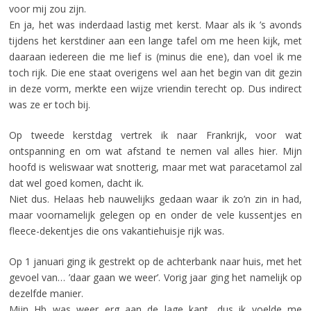
voor mij zou zijn.
En ja, het was inderdaad lastig met kerst. Maar als ik ’s avonds
tijdens het kerstdiner aan een lange tafel om me heen kijk, met
daaraan iedereen die me lief is (minus die ene), dan voel ik me
toch rijk. Die ene staat overigens wel aan het begin van dit gezin
in deze vorm, merkte een wijze vriendin terecht op. Dus indirect
was ze er toch bij.
Op tweede kerstdag vertrek ik naar Frankrijk, voor wat
ontspanning en om wat afstand te nemen val alles hier. Mijn
hoofd is weliswaar wat snotterig, maar met wat paracetamol zal
dat wel goed komen, dacht ik.
Niet dus. Helaas heb nauwelijks gedaan waar ik zo’n zin in had,
maar voornamelijk gelegen op en onder de vele kussentjes en
fleece-dekentjes die ons vakantiehuisje rijk was.
Op 1 januari ging ik gestrekt op de achterbank naar huis, met het
gevoel van… ’daar gaan we weer’. Vorig jaar ging het namelijk op
dezelfde manier.
Mijn Hb was weer erg aan de lage kant, dus ik voelde me